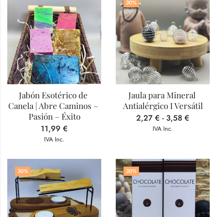
30
%
Jabón Esotérico de 
Jaula para Mineral 
Canela | Abre Caminos – 
Antialérgico I Versátil
Pasión – Éxito
2,27
€
-
3,58
€
11,99
€
IVA Inc.
IVA Inc.
30
%
30
%