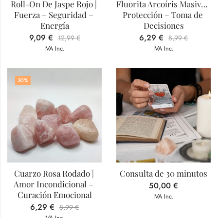
Roll-On De Jaspe Rojo | 
Fluorita Arcoíris Masivo | 
Fuerza – Seguridad – 
Protección – Toma de 
Energía
Decisiones
9,09
€
6,29
€
12,99
€
8,99
€
IVA Inc.
IVA Inc.
30
%
Cuarzo Rosa Rodado | 
Consulta de 30 minutos
Amor Incondicional – 
50,00
€
Curación Emocional
IVA Inc.
6,29
€
8,99
€
IVA Inc.