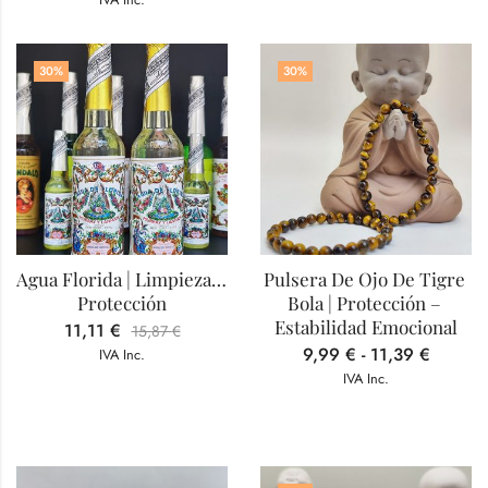
30
%
30
%
Agua Florida | Limpieza – 
Pulsera De Ojo De Tigre 
Protección
Bola | Protección – 
Estabilidad Emocional
11,11
€
15,87
€
9,99
€
-
11,39
€
IVA Inc.
IVA Inc.