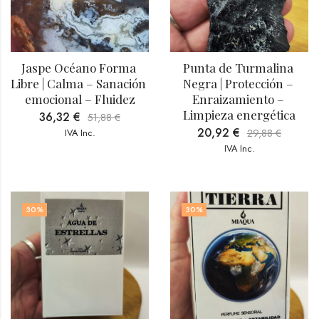
Jaspe Océano Forma 
Punta de Turmalina 
Libre | Calma – Sanación 
Negra | Protección – 
emocional – Fluidez
Enraizamiento – 
Limpieza energética
36,32
€
51,88
€
20,92
€
IVA Inc.
29,88
€
IVA Inc.
30
%
30
%