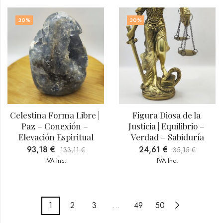
30
%
30
%
Celestina Forma Libre | 
Figura Diosa de la 
Paz – Conexión – 
Justicia | Equilibrio – 
Elevación Espiritual
Verdad – Sabiduría
93,18
€
24,61
€
133,11
€
35,15
€
IVA Inc.
IVA Inc.
1
2
3
…
49
50