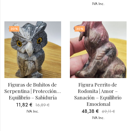
IVA Inc.
30
%
30
%
Figuras de Buhitos de 
Figura Perrito de 
Serpentina | Protección – 
Rodonita | Amor – 
Equilibrio – Sabiduría
Sanación – Equilibrio 
Emocional
11,82
€
16,89
€
48,38
€
IVA Inc.
69,11
€
IVA Inc.