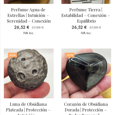
Perfume Agua de 
Perfume Tierra | 
Estrellas | Intuición – 
Estabilidad – Conexión – 
Serenidad – Conexión
Equilibrio
26,52
€
26,52
€
37,88
€
37,88
€
IVA Inc.
IVA Inc.
30
%
30
%
Luna de Obsidiana 
Corazón de Obsidiana 
Plateada | Protección – 
Dorada | Protección – 