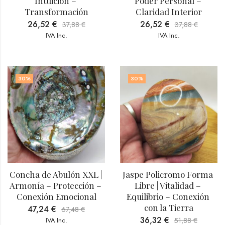
Intuición – 
Poder Personal – 
Transformación
Claridad Interior
26,52
€
26,52
€
37,88
€
37,88
€
IVA Inc.
IVA Inc.
30
%
30
%
Concha de Abulón XXL | 
Jaspe Policromo Forma 
Armonía – Protección – 
Libre | Vitalidad – 
Conexión Emocional
Equilibrio – Conexión 
con la Tierra
47,24
€
67,48
€
36,32
€
IVA Inc.
51,88
€