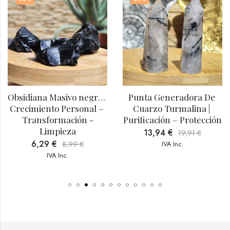
Obsidiana Masivo negra | 
Punta Generadora De 
Crecimiento Personal – 
Cuarzo Turmalina | 
Transformación -
Purificación – Protección
Limpieza
13,94
€
19,91
€
6,29
€
8,99
€
IVA Inc.
IVA Inc.