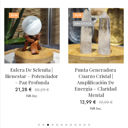
30
%
30
%
SIN STOCK
Esfera De Selenita | 
Punta Generadora 
Bienestar – Potenciador 
Cuarzo Cristal | 
– Paz Profunda
Amplificación De 
Energía – Claridad 
21,28
€
30,29
€
Mental
IVA Inc.
13,99
€
19,99
€
IVA Inc.