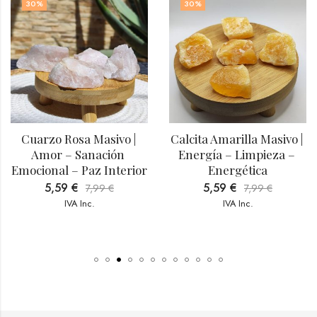
30
%
30
%
Cuarzo Rosa Masivo | 
Calcita Amarilla Masivo | 
Amor – Sanación 
Energía – Limpieza – 
Emocional – Paz Interior
Energética
5,59
€
5,59
€
7,99
€
7,99
€
IVA Inc.
IVA Inc.