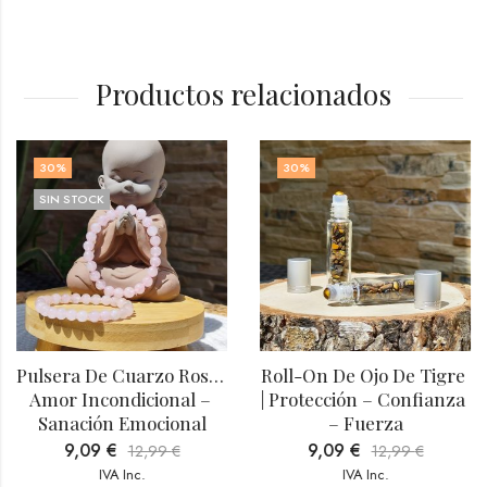
Productos relacionados
30
%
30
%
SIN STOCK
Pulsera De Cuarzo Rosa | 
Roll-On De Ojo De Tigre 
Amor Incondicional – 
| Protección – Confianza 
Sanación Emocional
– Fuerza
9,09
€
9,09
€
12,99
€
12,99
€
IVA Inc.
IVA Inc.