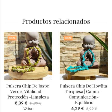
Productos relacionados
30
%
30
%
Pulsera Chip De Jaspe 
Pulsera Chip De Howlita 
Verde | Vitalidad – 
Turquesa | Calma – 
Protección -Limpieza
Comunicación- 
Equilibrio
8,39
€
11,99
€
6,29
€
IVA Inc.
8,99
€