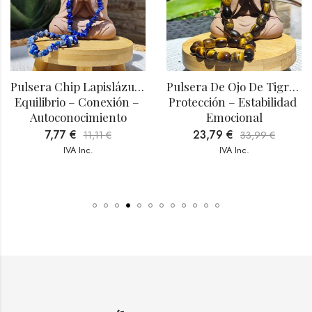
Pulsera Chip Lapislázuli | 
Pulsera De Ojo De Tigre | 
Equilibrio – Conexión – 
Protección – Estabilidad 
Autoconocimiento
Emocional
7,77
€
23,79
€
11,11
€
33,99
€
IVA Inc.
IVA Inc.