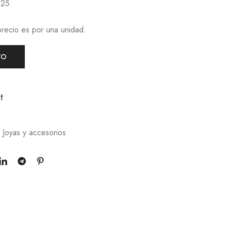
925.
precio es por una unidad.
TO
t
,
Joyas y accesorios