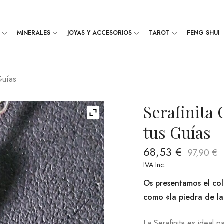
MINERALES
JOYAS Y ACCESORIOS
TAROT
FENG SHUI
Guías
Serafinita 
tus Guías
68,53
€
97,90
€
IVA Inc.
Os presentamos el col
como «la piedra de la 
La Serafinita es ideal