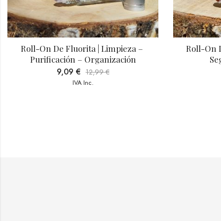
 
Roll-On De Jaspe Rojo | Fuerza – 
Seguridad – Energía
T
9,09
€
12,99
€
IVA Inc.