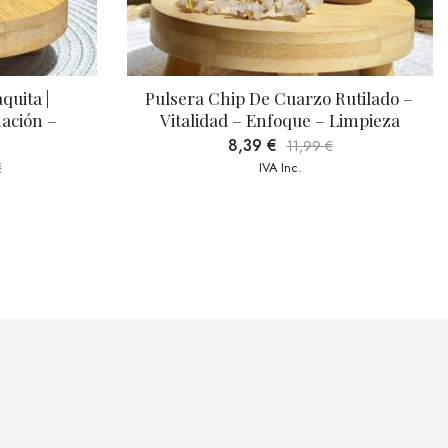
arzo Rutilado – 
Pulsera Bola Obsidiana | Protección
que – Limpieza
Transformación – Limpieza
8,39
€
-
13,99
€
11,99
€
nc.
IVA Inc.