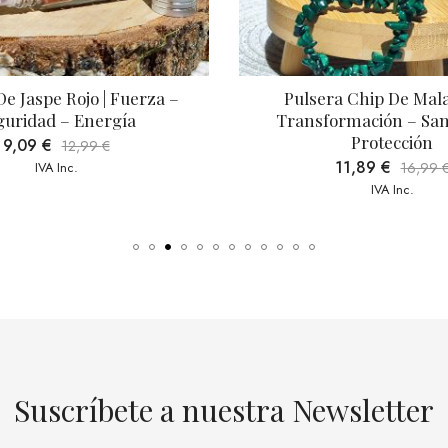
Pulsera Chip De Malaquita | 
Pulsera Chip De Cu
ransformación – Sanación – 
Vitalidad – Enfo
Protección
8,39
€
11,89
€
16,99
€
IVA I
IVA Inc.
Suscríbete a nuestra Newsletter