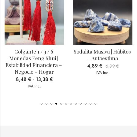
 
Sodalita Masiva | Hábitos 
Figura Ganesha Bla
 | 
– Autoestima
Rosa | Pureza – 
ra – 
4,89
€
11,92
€
6,99
€
17,03
€
r
IVA Inc.
IVA Inc.
€