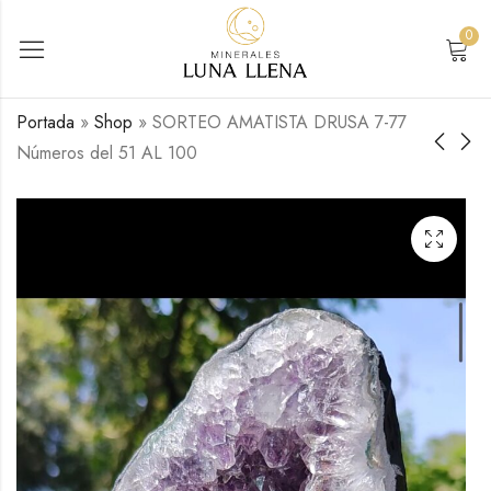
0
Portada
»
Shop
»
SORTEO AMATISTA DRUSA 7-77
Números del 51 AL 100
SORTEO ESPECIAL
ABRIR CAJITA 25
AMATISTA DRUSA 7-
25,00
€
IVA Inc.
77 Números del 1 al
7,77
€
IVA Inc.
50