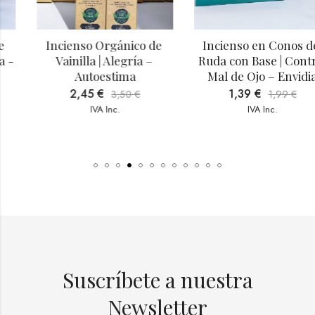
Incienso Orgánico de 
Incienso en Conos de 
Vainilla | Alegría – 
Ruda con Base | Contra 
Autoestima
Mal de Ojo – Envidia
2,45
€
1,39
€
3,50
€
1,99
€
IVA Inc.
IVA Inc.
Suscríbete a nuestra
Newsletter