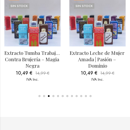
SIN STOCK
SIN STOCK
Extracto Tumba Trabajo | 
Extracto Leche de Mujer 
Contra Brujería – Magia 
Amada | Pasión – 
Negra
Dominio
10,49
€
10,49
€
14,99
€
14,99
€
IVA Inc.
IVA Inc.