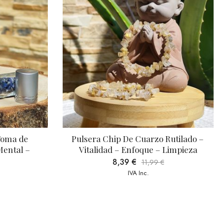
lsera Chip De Cuarzo Rutilado – 
Roll-On De Cu
Vitalidad – Enfoque – Limpieza
Purificació
8,39
€
9,09
11,99
€
IVA Inc.
IV