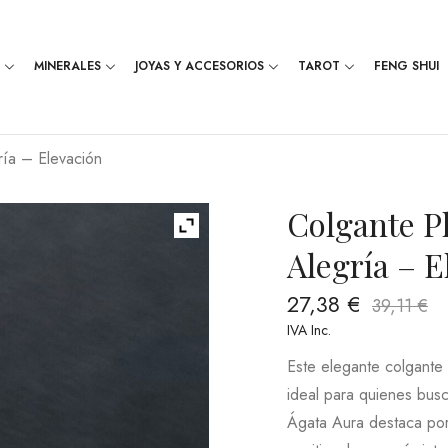
MINERALES
JOYAS Y ACCESORIOS
TAROT
FENG SHUI
ría – Elevación
Colgante P
Alegría – E
27,38
€
39,11
€
IVA Inc.
Este elegante colgante
ideal para quienes busc
Ágata Aura destaca por 