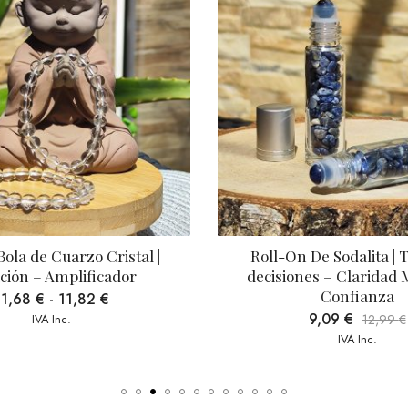
| 
Roll-On De Sodalita | Toma de 
Pu
decisiones – Claridad Mental – 
Confianza
9,09
€
12,99
€
IVA Inc.