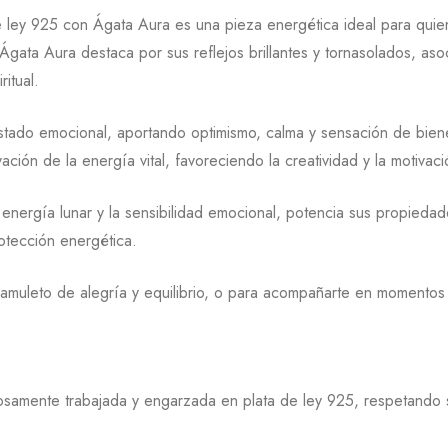
e ley 925 con Ágata Aura es una pieza energética ideal para quie
 Ágata Aura destaca por sus reflejos brillantes y tornasolados, asoc
ritual.
stado emocional, aportando optimismo, calma y sensación de biene
vación de la energía vital, favoreciendo la creatividad y la motivaci
a energía lunar y la sensibilidad emocional, potencia sus propied
rotección energética.
o amuleto de alegría y equilibrio, o para acompañarte en momento
amente trabajada y engarzada en plata de ley 925, respetando su 