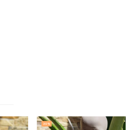
0
%
30
%