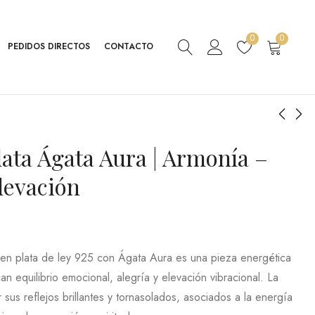
0
0
PEDIDOS DIRECTOS
CONTACTO
lata Ágata Aura | Armonía –
Colgante Plata
Colgante Plata
Ovalado XL Ojo de
Merlinita | Magia –
levación
Tigre | Protección –
Intuición – Conexión
44,18
28,08
€
€
IVA
IVA
Fuerza – Confianza
Espiritual
63,11
40,11
€
€
Inc.
Inc.
 en plata de ley 925 con Ágata Aura es una pieza energética
an equilibrio emocional, alegría y elevación vibracional. La
sus reflejos brillantes y tornasolados, asociados a la energía