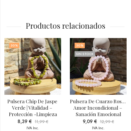
Productos relacionados
30
%
30
%
SIN STOCK
Pulsera Chip De Jaspe 
Pulsera De Cuarzo Rosa | 
Verde | Vitalidad – 
Amor Incondicional – 
Protección -Limpieza
Sanación Emocional
8,39
€
9,09
€
11,99
€
12,99
€
IVA Inc.
IVA Inc.