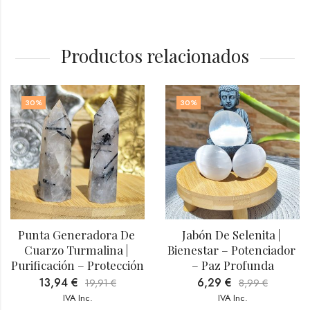
Productos relacionados
30
%
30
%
Punta Generadora De 
Jabón De Selenita | 
Cuarzo Turmalina | 
Bienestar – Potenciador 
Purificación – Protección
– Paz Profunda
13,94
€
6,29
€
19,91
€
8,99
€
IVA Inc.
IVA Inc.