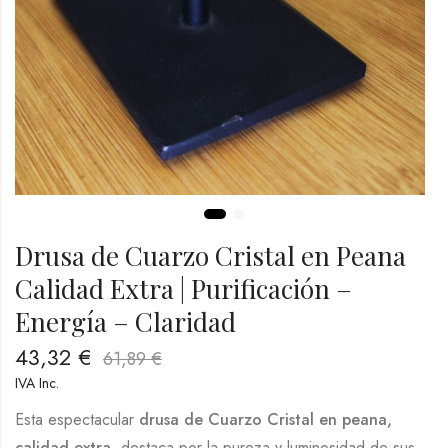
Drusa de Cuarzo Cristal en Peana
Calidad Extra | Purificación –
Energía – Claridad
43,32
€
61,89
€
IVA Inc.
Esta espectacular
drusa de Cuarzo Cristal en peana,
calidad extra
, destaca por la pureza y luminosidad de sus