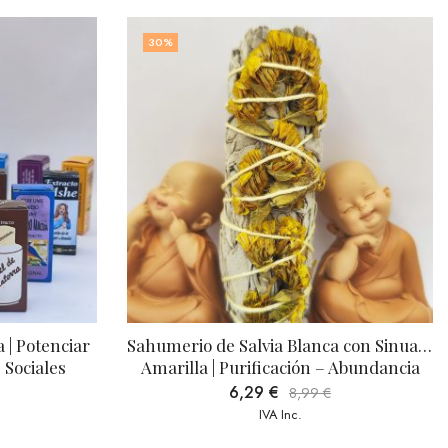
30
%
enciar 
Sahumerio de Salvia Blanca con Sinuata 
Pod
ales
Amarilla | Purificación – Abundancia
6,29
€
8,99
€
IVA Inc.