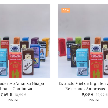
30
%
oso Amansa Guapo | 
Extracto Miel de Inglaterra | Pot
  Confianza
Relaciones Amorosas – Soci
€
9,09
€
10,99
€
12,99
€
VA Inc.
IVA Inc.