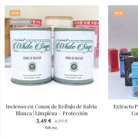
30
%
30
%
SIN STOCK
cienso en Conos de Reflujo de Salvia 
Extracto Poder
Blanca | Limpieza – Protección
Calma –
3,49
€
7,69
4,99
€
IVA Inc.
I