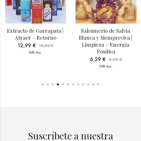
Extracto de Garrapata | 
Sahumerio de Salvia 
Atraer – Retorno
Blanca y Siempreviva | 
Limpieza – Energía 
12,99
€
18,88
€
Positiva
IVA Inc.
6,29
€
8,99
€
IVA Inc.
Suscríbete a nuestra