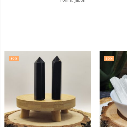
Forma: Jabón.
30
%
30
%