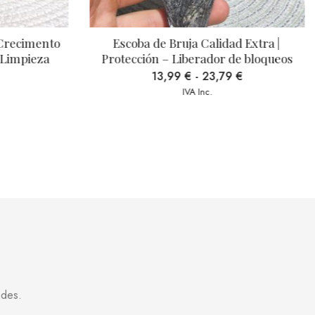
Crecimento 
Escoba de Bruja Calidad Extra | 
 Limpieza
Protección – Liberador de bloqueos
13,99
€
-
23,79
€
IVA Inc.
ades.