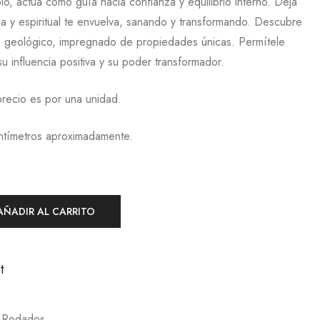
o, actúa como guía hacia confianza y equilibrio interno. Deja
a y espiritual te envuelva, sanando y transformando. Descubre
ro geológico, impregnado de propiedades únicas. Permítele
u influencia positiva y su poder transformador.
precio es por una unidad.
ntímetros aproximadamente.
AÑADIR AL CARRITO
t
,
Rodados