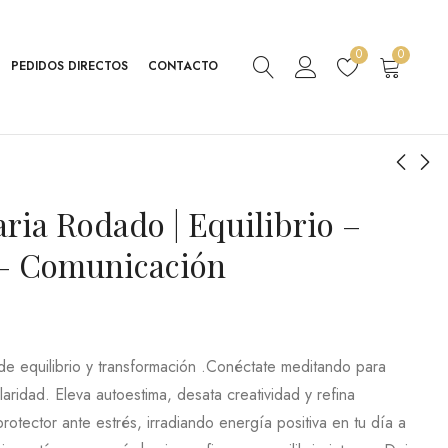
0
0
PEDIDOS DIRECTOS
CONTACTO
ria Rodado | Equilibrio –
Calavera De Pirita |
Cuarzo Ahumado
Protección -
Rodado | Equilibrio
 – Comunicación
Abundancia
Emocional –
210,35
6,99
€
IVA Inc.
€
IVA Inc.
Purificación
9,99
€
de equilibrio y transformación .Conéctate meditando para
aridad. Eleva autoestima, desata creatividad y refina
otector ante estrés, irradiando energía positiva en tu día a