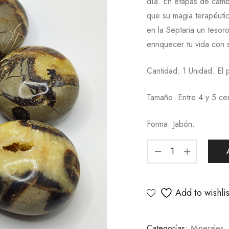
día. En etapas de cambi
que su magia terapéutic
en la Septaria un teso
enriquecer tu vida con s
Cantidad: 1 Unidad. El 
Tamaño: Entre 4 y 5 ce
Forma: Jabón.
Add to wishlis
Categorías:
Minerales