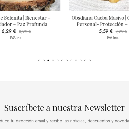
 Selenita | Bienestar – 
Obsdiana Caoba Masivo | 
iador – Paz Profunda
Personal- Protección –
6,29
€
5,59
€
8,99
€
7,99
€
IVA Inc.
IVA Inc.
Suscríbete a nuestra Newsletter
oduce tu dirección email y recibe las noticias, descuentos y noved