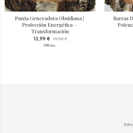
Punta Generadora Obsidiana | 
Barras De
Protección Energética – 
Potenc
Transformación
13,99
€
19,99
€
IVA Inc.
Intr