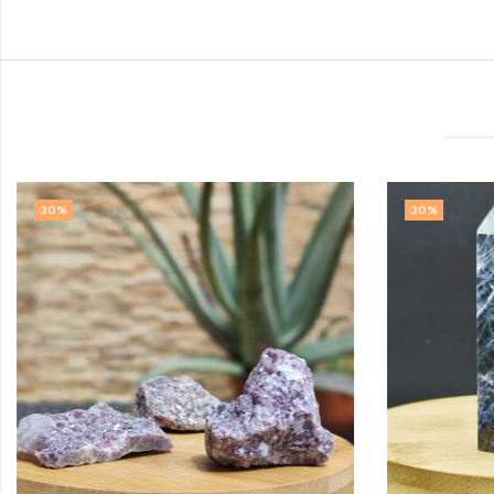
30
%
30
%