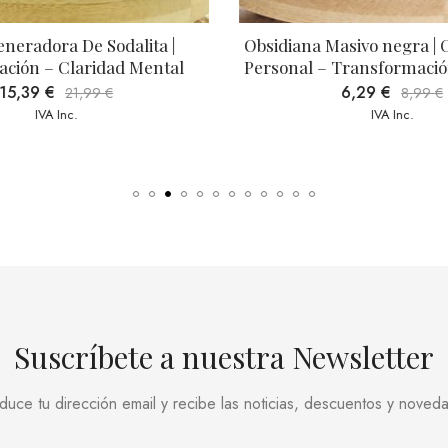
neradora De Sodalita | 
Obsidiana Masivo negra | 
ción – Claridad Mental
Personal – Transformació
15,39
€
6,29
€
21,99
€
8,99
€
IVA Inc.
IVA Inc.
Suscríbete a nuestra Newsletter
oduce tu dirección email y recibe las noticias, descuentos y noved