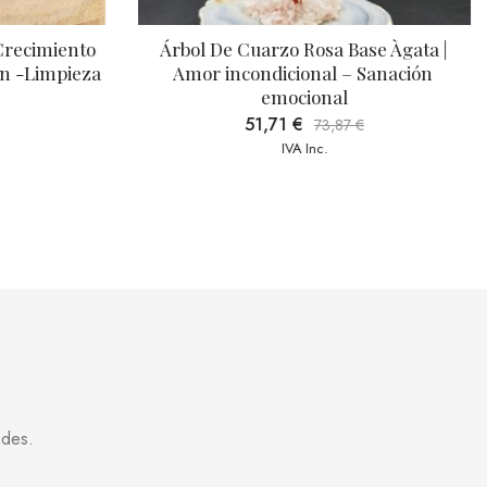
Crecimiento 
Árbol De Cuarzo Rosa Base Àgata | 
n -Limpieza
Amor incondicional – Sanación 
emocional
51,71
€
73,87
€
IVA Inc.
ades.