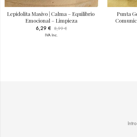
Lepidolita Masivo | Calma – Equilibrio 
Punta Ge
Emocional – Limpieza
Comunica
6,29
€
8,99
€
IVA Inc.
Intr