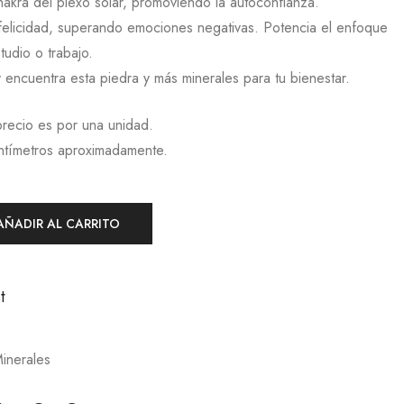
hakra del plexo solar, promoviendo la autoconfianza.
 felicidad, superando emociones negativas. Potencia el enfoque
tudio o trabajo.
y encuentra esta piedra y más minerales para tu bienestar.
precio es por una unidad.
ntímetros aproximadamente.
AÑADIR AL CARRITO
t
inerales