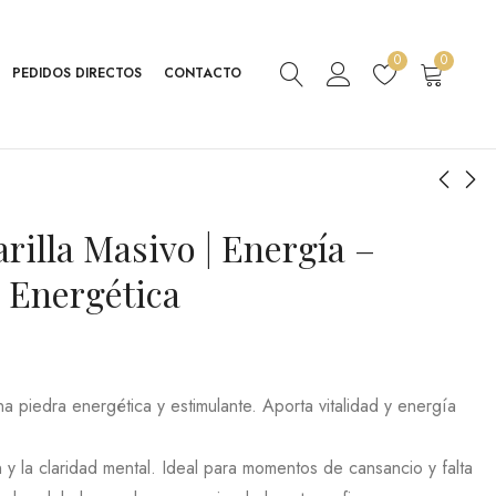
0
0
PEDIDOS DIRECTOS
CONTACTO
rilla Masivo | Energía –
Lapislázuli Masivo |
Obsdiana Caoba
Equilibrio - Conexión -
Masivo | Crecimento
 Energética
Autoconocimiento
Personal- Protección
6,29
5,59
€
€
IVA Inc.
IVA Inc.
- Limpieza
8,99
7,99
€
€
na piedra energética y estimulante. Aporta vitalidad y energía
 y la claridad mental. Ideal para momentos de cansancio y falta