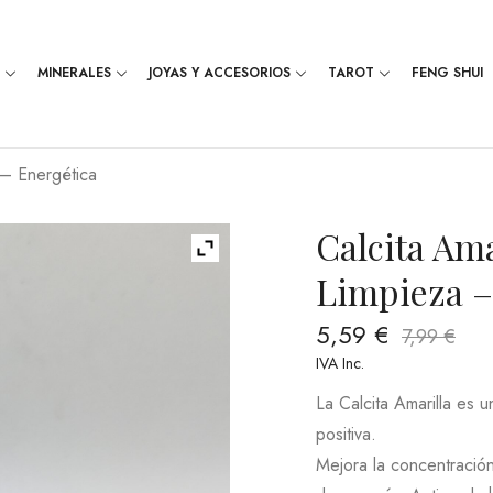
MINERALES
JOYAS Y ACCESORIOS
TAROT
FENG SHUI
 – Energética
Calcita Ama
Limpieza –
5,59
€
7,99
€
IVA Inc.
La Calcita Amarilla es u
positiva.
Mejora la concentración