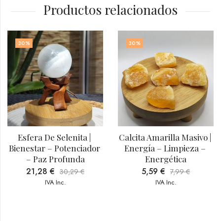
Productos relacionados
30
%
30
%
Esfera De Selenita | 
Calcita Amarilla Masivo | 
Bienestar – Potenciador 
Energía – Limpieza – 
– Paz Profunda
Energética
21,28
€
5,59
€
30,29
€
7,99
€
IVA Inc.
IVA Inc.