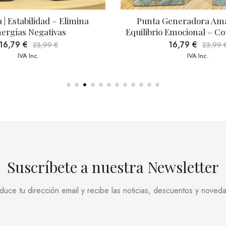
Generadora Amazonita | 
Calcita Azul Masivo |
o Emocional – Comunicación
Comunicación – Anti
16,79
€
4,89
€
23,99
€
6,99
IVA Inc.
IVA Inc.
Suscríbete a nuestra Newsletter
oduce tu dirección email y recibe las noticias, descuentos y noved