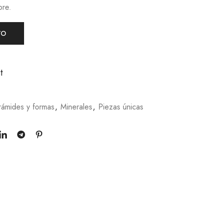
bre.
TO
t
irámides y formas
,
Minerales
,
Piezas únicas