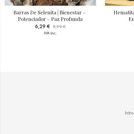
Hematita | Estabilidad – Elimina 
Punta 
Energías Negativas
Equilibri
16,79
€
23,99
€
IVA Inc.
Intr