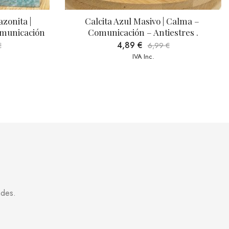
 Calma – 
Punta Generadora De Fluorita | 
estres .
Limpieza – Purificación – Equilibrio
15,39
€
€
21,99
€
IVA Inc.
ades.