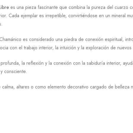
ibre
es una pieza fascinante que combina la pureza del cuarzo co
rior. Cada ejemplar es irrepetible, convirtiéndose en un mineral m
s.
 Chamánico es considerado una piedra de conexión espiritual, intr
cia con el trabajo interior, la intuición y la exploración de nuev
profunda, la reflexión y la conexión con la sabiduría interior, ayu
y consciente.
e calma, altares o como elemento decorativo cargado de belleza na