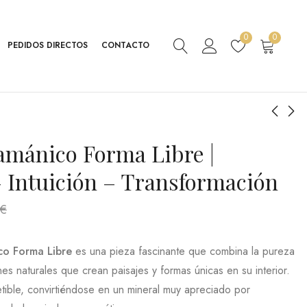
0
0
PEDIDOS DIRECTOS
CONTACTO
mánico Forma Libre |
Cornalina Forma Libre
Septaria Forma Libre |
| Vitalidad –
Equilibrio – Confianza
 Intuición – Transformación
Motivación –
– Enraizamiento
42,08
80,61
€
€
IVA
IVA
Confianza
60,11
115,15
€
€
€
Inc.
Inc.
o Forma Libre
es una pieza fascinante que combina la pureza
nes naturales que crean paisajes y formas únicas en su interior.
tible, convirtiéndose en un mineral muy apreciado por