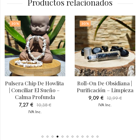
Productos relacionados
30
%
30
%
sera Chip De Howlita 
Roll-On De Obsidiana | 
Pul
 Conciliar El Sueño – 
Purificación – Limpieza
Calma Profunda
9,09
€
12,99
€
7,27
€
10,38
€
IVA Inc.
IVA Inc.