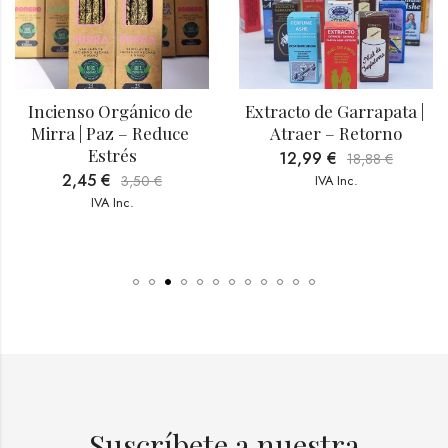
Incienso Orgánico de 
Extracto de Garrapata | 
Mirra | Paz – Reduce 
Atraer – Retorno
Estrés
12,99
€
18,88
€
2,45
€
3,50
€
IVA Inc.
IVA Inc.
Suscríbete a nuestra